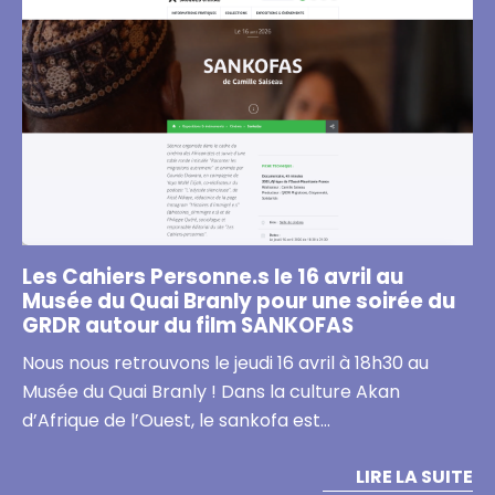
Les Cahiers Personne.s le 16 avril au
Musée du Quai Branly pour une soirée du
GRDR autour du film SANKOFAS
Nous nous retrouvons le jeudi 16 avril à 18h30 au
Musée du Quai Branly ! Dans la culture Akan
d’Afrique de l’Ouest, le sankofa est…
LIRE LA SUITE