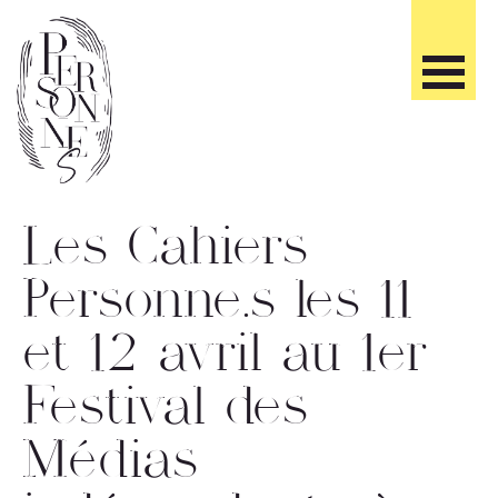
Skip
to
content
Les
Les Cahiers
Cahiers
Personnes
Personne.s les 11
et 12 avril au 1er
Festival des
Médias