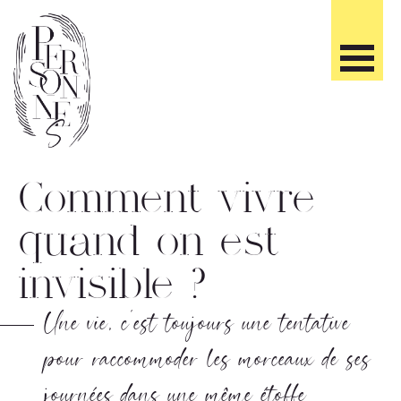
Skip
to
content
Les
Comment vivre
Cahiers
Personnes
quand on est
invisible ?
Une vie, c’est toujours une tentative
pour raccommoder les morceaux de ses
journées dans une même étoffe